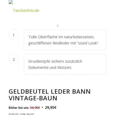
1
2
1
Tolle Oberfläche im naturbelassenen,
geschliffenen Rindleder mit “used Look”.
2
Druckknöpfe sichern zusätzlich
Dokumente und Münzen.
GELDBEUTEL LEDER BANN
VINTAGE-BAUN
29,95
€
34,95
€
Bisher bei uns
Enthält 16% MwSt.