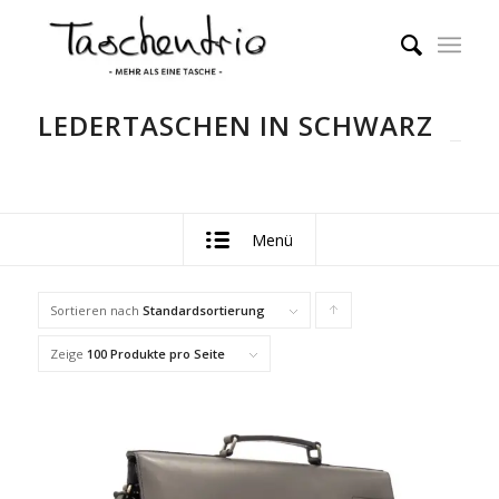
LEDERTASCHEN IN SCHWARZ
Menü
Sortieren nach
Standardsortierung
Klicke,
um
Zeige
100 Produkte pro Seite
die
Produkte
in
aufsteigender