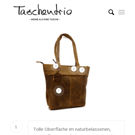
4
2
3
1
1
Tolle Oberfläche im naturbelassenen,