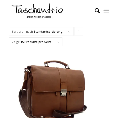
Sortieren nach
Standardsortierung
Klicke,
um
Zeige
15 Produkte pro Seite
die
Produkte
in
aufsteigender
Reihenfolge
zu
sortieren