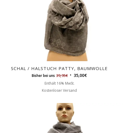
Reihenfolge
zu
sortieren
SCHAL / HALSTUCH PATTY, BAUMWOLLE
35,00
€
39,95
€
Bisher bei uns
Enthält 16% MwSt.
Kostenloser Versand