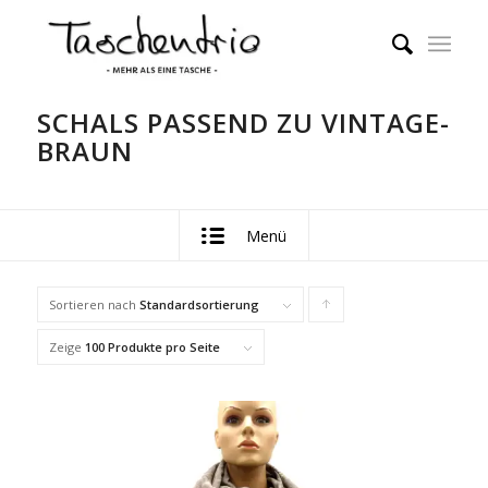
SCHALS PASSEND ZU VINTAGE-
BRAUN
Menü
Sortieren nach
Standardsortierung
Klicke,
um
Zeige
100 Produkte pro Seite
die
Produkte
in
aufsteigender