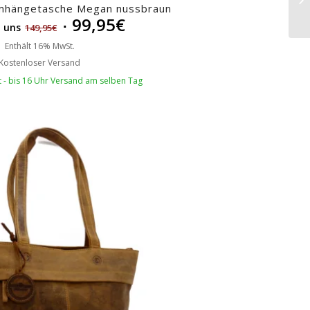
mhängetasche Megan nussbraun
99,95
€
i uns
149,95
€
Enthält 16% MwSt.
Kostenloser Versand
rt - bis 16 Uhr Versand am selben Tag