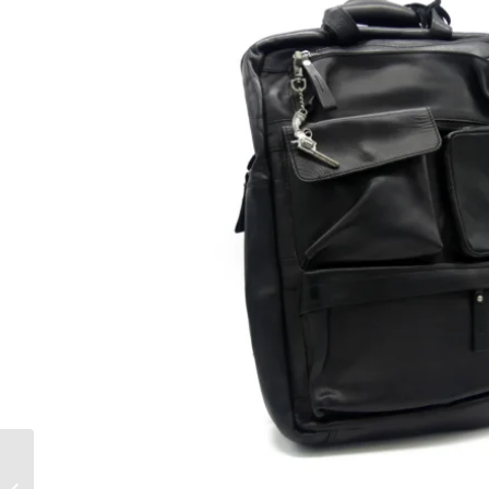
Businesstasche /
Messenger Scott