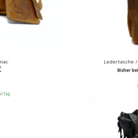
gnac
Ledertasche /
€
Bisher be
en Tag