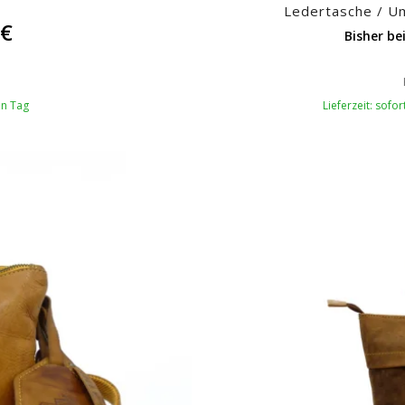
Ledertasche / U
5
€
Bisher be
en Tag
Lieferzeit: sofo