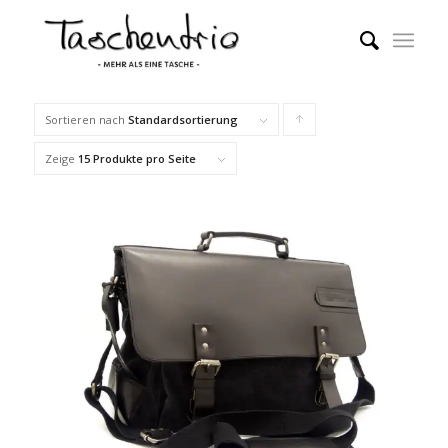
Sortieren nach
Standardsortierung
Klicke,
um
Zeige
15 Produkte pro Seite
die
Produkte
in
aufsteigender
Reihenfolge
zu
sortieren