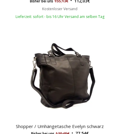
112,03
€
155,13
€
Bisher bei uns
Kostenloser Versand
Lieferzeit: sofort - bis 16 Uhr Versand am selben Tag
Shopper / Umhängetasche Evelyn schwarz
77,54
€
120,65
€
Bisher bei uns