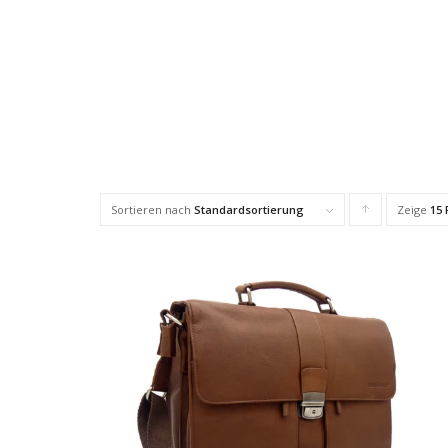
Sortieren nach
Standardsortierung
Zeige
Klicke,
15 
um
die
Produkte
in
aufsteigender
Reihenfolge
zu