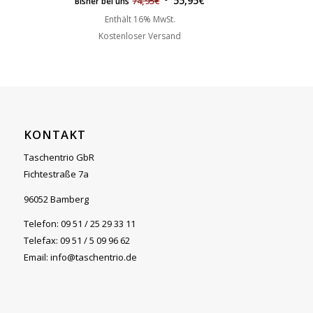
55,95
€
74,95
€
Bisher bei uns
Enthält 16% MwSt.
Kostenloser Versand
KONTAKT
Taschentrio GbR
Fichtestraße 7a
96052 Bamberg
Telefon: 09 51 / 25 29 33 11
Telefax: 09 51 / 5 09 96 62
Email: info@taschentrio.de