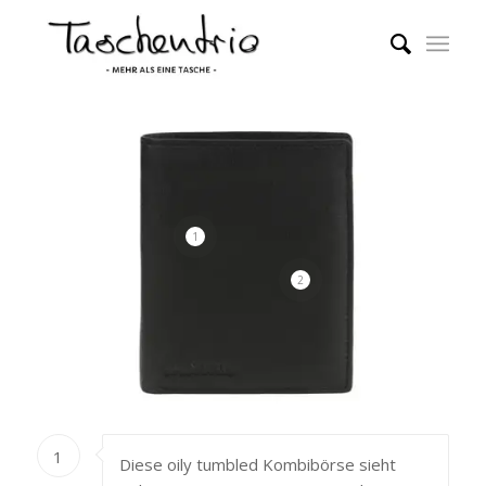
1
2
1
Diese oily tumbled Kombibörse sieht