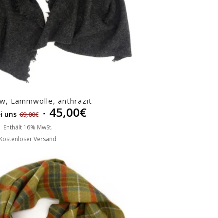
w, Lammwolle, anthrazit
45,00
€
i uns
69,00
€
Enthält 16% MwSt.
Kostenloser Versand