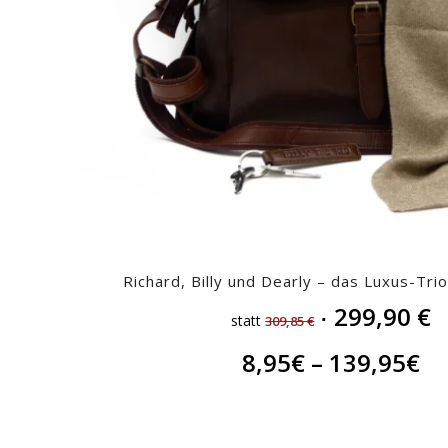
Richard, Billy und Dearly – das Luxus-Trio
299,90
€
statt
309,85
€
8,95
€
–
139,95
€