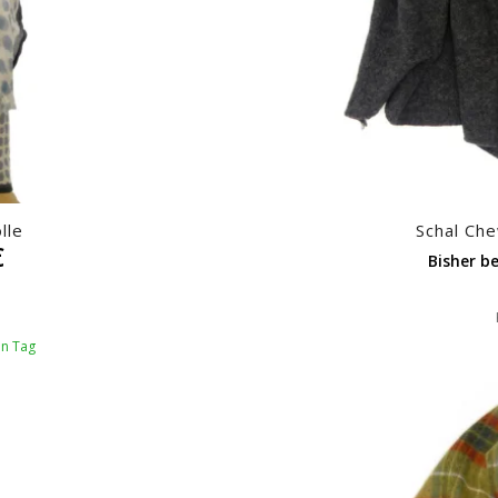
lle
Schal Che
€
Bisher be
en Tag