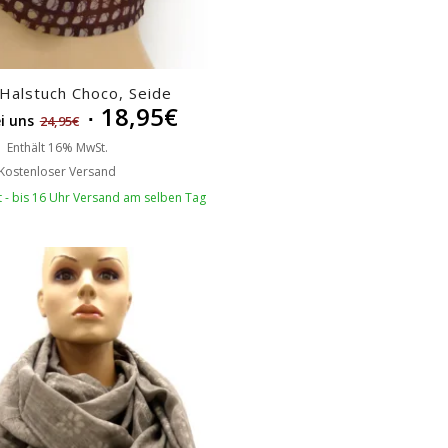
 Halstuch Choco, Seide
18,95
€
i uns
24,95
€
Enthält 16% MwSt.
Kostenloser Versand
rt - bis 16 Uhr Versand am selben Tag