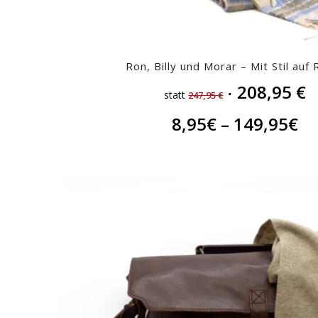
Ron, Billy und Morar – Mit Stil auf 
208,95
€
statt
247,95
€
8,95
€
–
149,95
€