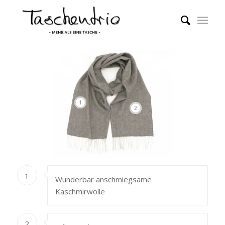
1
2
1
Wunderbar anschmiegsame
Kaschmirwolle
2