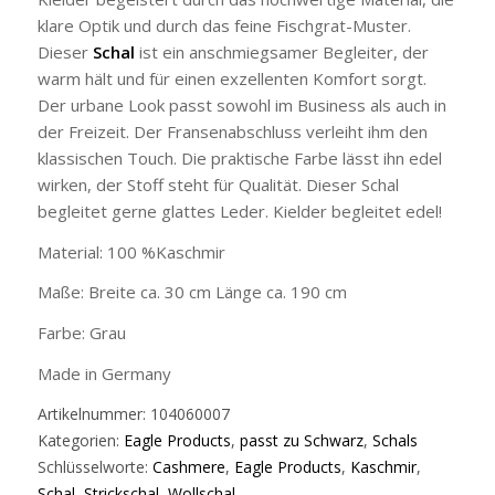
klare Optik und durch das feine Fischgrat-Muster.
Dieser
Schal
ist ein anschmiegsamer Begleiter, der
warm hält und für einen exzellenten Komfort sorgt.
Der urbane Look passt sowohl im Business als auch in
der Freizeit. Der Fransenabschluss verleiht ihm den
klassischen Touch. Die praktische Farbe lässt ihn edel
wirken, der Stoff steht für Qualität. Dieser Schal
begleitet gerne glattes Leder. Kielder begleitet edel!
Material: 100 %Kaschmir
Maße: Breite ca. 30 cm Länge ca. 190 cm
Farbe: Grau
Made in Germany
Artikelnummer:
104060007
Kategorien:
Eagle Products
,
passt zu Schwarz
,
Schals
Schlüsselworte:
Cashmere
,
Eagle Products
,
Kaschmir
,
Schal
,
Strickschal
,
Wollschal