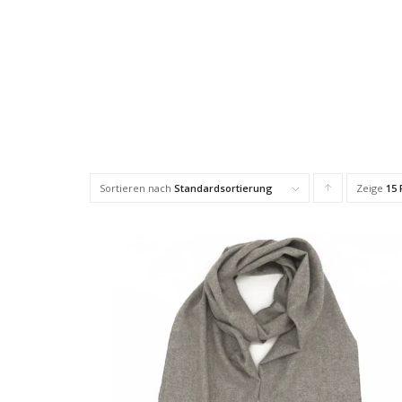
Sortieren nach
Standardsortierung
Zeige
Klicke,
15 
um
die
Produkte
in
aufsteigender
Reihenfolge
zu