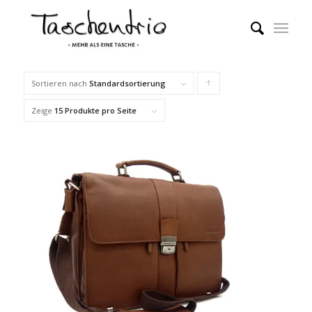
Sortieren nach
Standardsortierung
Klicke,
um
Zeige
15 Produkte pro Seite
die
Produkte
in
aufsteigender
Reihenfolge
zu
sortieren