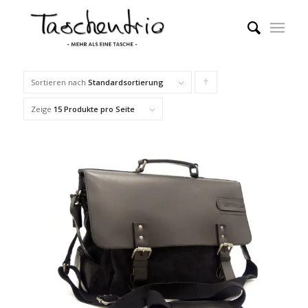
Sortieren nach
Standardsortierung
Klicke,
um
Zeige
15 Produkte pro Seite
die
Produkte
in
aufsteigender
Reihenfolge
zu
sortieren