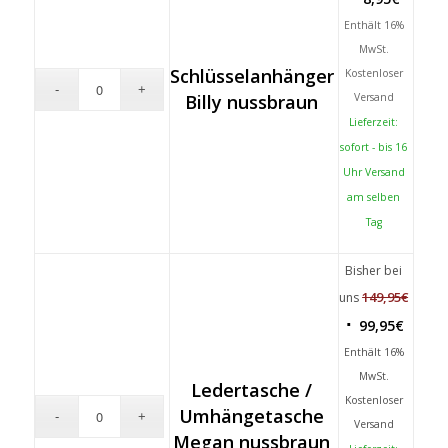
Enthält 16%
MwSt.
Schlüsselanhänger
Kostenloser
Billy nussbraun
Versand
Lieferzeit:
sofort - bis 16
Uhr Versand
am selben
Tag
Bisher bei
149,95
€
uns
99,95
€
Enthält 16%
MwSt.
Ledertasche /
Kostenloser
Umhängetasche
Versand
Megan nussbraun