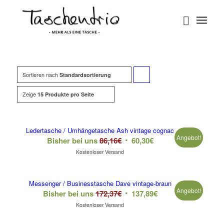
Sortieren nach
Klicke,
Standardsortierung
um
Zeige
15 Produkte pro Seite
die
Produkte
Ledertasche / Umhängetasche Ash vintage cognac
in
Angebot!
Bisher bei uns
86,16
€
60,30
€
Kostenloser Versand
aufsteigender
Reihenfolge
Messenger / Businesstasche Dave vintage-braun
zu
Angebot!
Bisher bei uns
172,37
€
137,89
€
sortieren
Kostenloser Versand