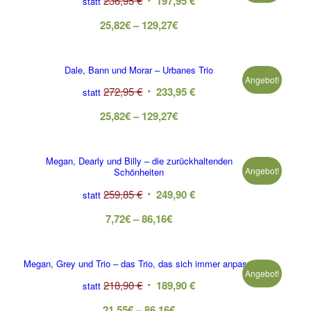
236,95
€
197,95
€
statt
25,82
€
–
129,27
€
Dale, Bann und Morar – Urbanes Trio
Angebot!
272,95
€
233,95
€
statt
25,82
€
–
129,27
€
Megan, Dearly und Billy – die zurückhaltenden
Angebot!
Schönheiten
259,85
€
249,90
€
statt
7,72
€
–
86,16
€
Megan, Grey und Trio – das Trio, das sich immer anpasst
Angebot!
218,90
€
189,90
€
statt
21,55
€
–
86,16
€