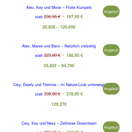
Alec, Key und Morar – Flotte Kumpels
Angebot!
236,95
€
197,95
€
statt
25,82
€
–
120,65
€
Alex, Maree und Bann – Natürlich vielseitig
Angebot!
223,90
€
188,95
€
statt
25,82
€
–
94,78
€
Cary, Dearly und Themse – im Nature-Look unterwegs
Angebot!
338,90
€
278,95
€
statt
129,27
€
Cary, Key und Ness – Zeitloses Dreamteam
Angebot!