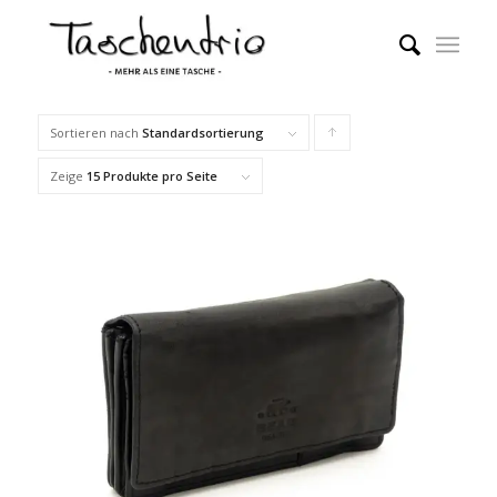
Sortieren nach
Standardsortierung
Klicke,
um
Zeige
15 Produkte pro Seite
die
Produkte
in
aufsteigender
Reihenfolge
zu
sortieren