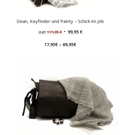
Dean, Keyfinder und Painty – Schick im Job
99,95
€
119,85
€
statt
17,95
€
–
69,95
€