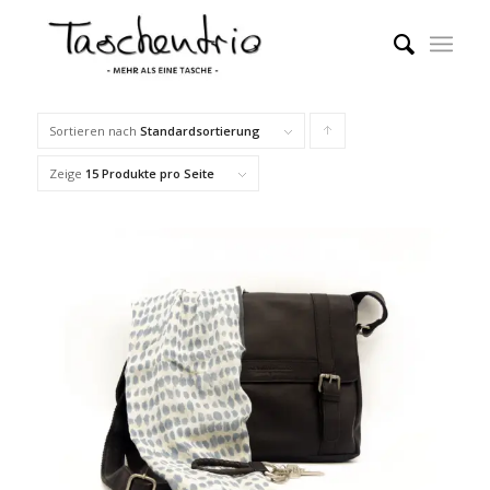
Sortieren nach
Standardsortierung
Klicke,
um
Zeige
15 Produkte pro Seite
die
Produkte
in
aufsteigender
Reihenfolge
zu
sortieren