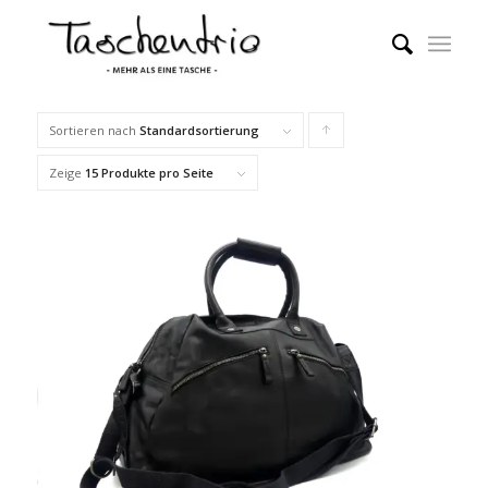
Sortieren nach
Standardsortierung
Klicke,
um
Zeige
15 Produkte pro Seite
die
Produkte
in
aufsteigender
Reihenfolge
zu
sortieren