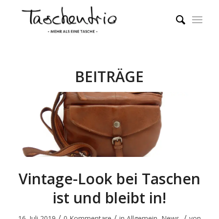
BEITRÄGE
Vintage-Look bei Taschen
ist und bleibt in!
/
/
/
16. Juli 2019
0 Kommentare
in
Allgemein
,
News
von