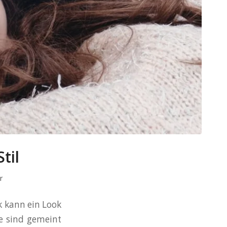
til
r
k kann ein Look
e sind gemeint